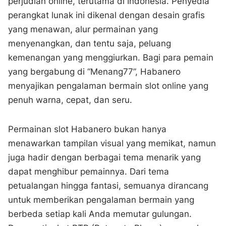
perjudian online, terutama di Indonesia. Penyedia
perangkat lunak ini dikenal dengan desain grafis
yang menawan, alur permainan yang
menyenangkan, dan tentu saja, peluang
kemenangan yang menggiurkan. Bagi para pemain
yang bergabung di “Menang77”, Habanero
menyajikan pengalaman bermain slot online yang
penuh warna, cepat, dan seru.
Permainan slot Habanero bukan hanya
menawarkan tampilan visual yang memikat, namun
juga hadir dengan berbagai tema menarik yang
dapat menghibur pemainnya. Dari tema
petualangan hingga fantasi, semuanya dirancang
untuk memberikan pengalaman bermain yang
berbeda setiap kali Anda memutar gulungan.