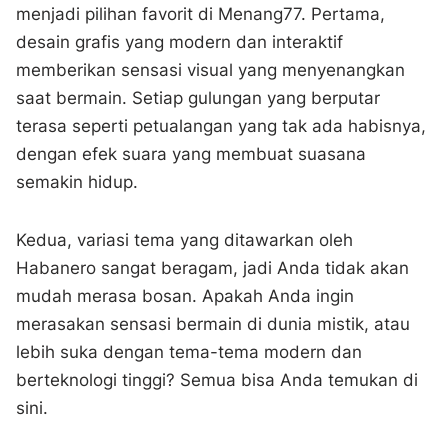
menjadi pilihan favorit di Menang77. Pertama,
desain grafis yang modern dan interaktif
memberikan sensasi visual yang menyenangkan
saat bermain. Setiap gulungan yang berputar
terasa seperti petualangan yang tak ada habisnya,
dengan efek suara yang membuat suasana
semakin hidup.
Kedua, variasi tema yang ditawarkan oleh
Habanero sangat beragam, jadi Anda tidak akan
mudah merasa bosan. Apakah Anda ingin
merasakan sensasi bermain di dunia mistik, atau
lebih suka dengan tema-tema modern dan
berteknologi tinggi? Semua bisa Anda temukan di
sini.