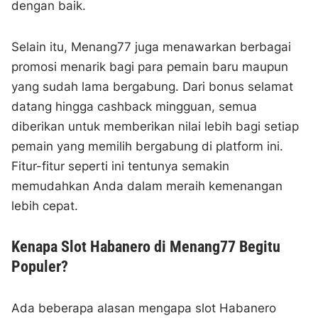
dengan baik.
Selain itu, Menang77 juga menawarkan berbagai
promosi menarik bagi para pemain baru maupun
yang sudah lama bergabung. Dari bonus selamat
datang hingga cashback mingguan, semua
diberikan untuk memberikan nilai lebih bagi setiap
pemain yang memilih bergabung di platform ini.
Fitur-fitur seperti ini tentunya semakin
memudahkan Anda dalam meraih kemenangan
lebih cepat.
Kenapa Slot Habanero di Menang77 Begitu
Populer?
Ada beberapa alasan mengapa slot Habanero