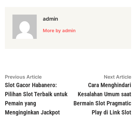
admin
More by admin
Post
Previous
N
Previous Article
Next Article
article:
ar
Slot Gacor Habanero:
Cara Menghindari
navigation
Pilihan Slot Terbaik untuk
Kesalahan Umum saat
Pemain yang
Bermain Slot Pragmatic
Menginginkan Jackpot
Play di Link Slot