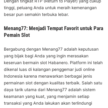
Dengan tingkat RTP (Return to Player) yang cukup
tinggi, peluang Anda untuk meraih kemenangan
besar pun semakin terbuka lebar.
Menang77: Menjadi Tempat Favorit untuk Para
Pemain Slot
Bergabung dengan Menang77 adalah keputusan
yang bijak bagi Anda yang ingin merasakan
keseruan bermain slot Habanero. Platform ini telah
dikenal luas di kalangan penggemar judi online
Indonesia karena menawarkan berbagai jenis
permainan slot dengan kualitas terbaik. Salah satu
daya tarik utama dari Menang77 adalah sistem
keamanan yang kuat, yang menjamin setiap
transaksi yang Anda lakukan akan terlindungi