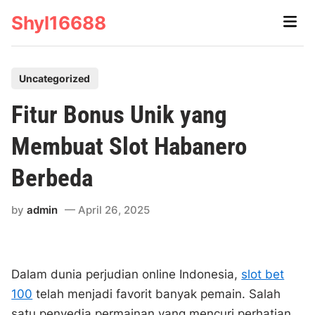
Skip
Shyl16688
Main
to
Men
content
P
Uncategorized
o
Fitur Bonus Unik yang
s
t
Membuat Slot Habanero
e
Berbeda
d
i
by
admin
April 26, 2025
n
Dalam dunia perjudian online Indonesia,
slot bet
100
telah menjadi favorit banyak pemain.
Salah
satu penyedia permainan yang mencuri perhatian