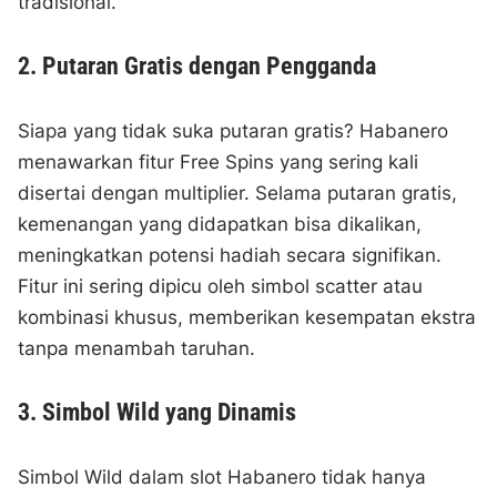
tradisional.
​
2. Putaran Gratis dengan Pengganda
Siapa yang tidak suka putaran gratis?
Habanero
menawarkan fitur Free Spins yang sering kali
disertai dengan multiplier.
Selama putaran gratis,
kemenangan yang didapatkan bisa dikalikan,
meningkatkan potensi hadiah secara signifikan.
Fitur ini sering dipicu oleh simbol scatter atau
kombinasi khusus, memberikan kesempatan ekstra
tanpa menambah taruhan.
​
3. Simbol Wild yang Dinamis
Simbol Wild dalam slot Habanero tidak hanya