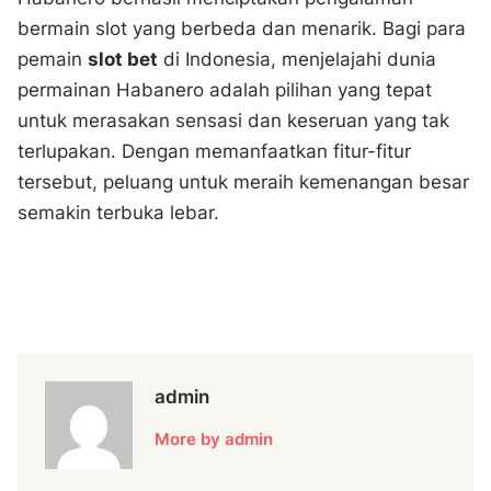
bermain slot yang berbeda dan menarik.
Bagi para
pemain
slot bet
di Indonesia, menjelajahi dunia
permainan Habanero adalah pilihan yang tepat
untuk merasakan sensasi dan keseruan yang tak
terlupakan.
Dengan memanfaatkan fitur-fitur
tersebut, peluang untuk meraih kemenangan besar
semakin terbuka lebar.
admin
More by admin